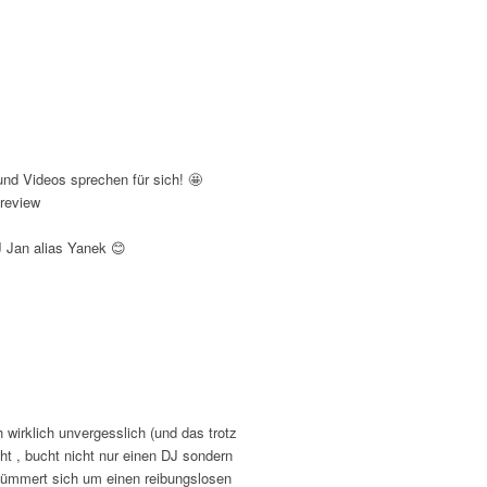
d Videos sprechen für sich! 🤩
J Jan alias Yanek 😊
wirklich unvergesslich (und das trotz
t , bucht nicht nur einen DJ sondern
kümmert sich um einen reibungslosen