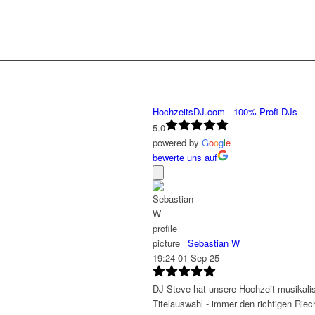
HochzeitsDJ.com - 100% Profi DJs
5.0
powered by
G
o
o
g
l
e
bewerte uns auf
Sebastian W
19:24 01 Sep 25
DJ Steve hat unsere Hochzeit musikalis
Titelauswahl - immer den richtigen Riech