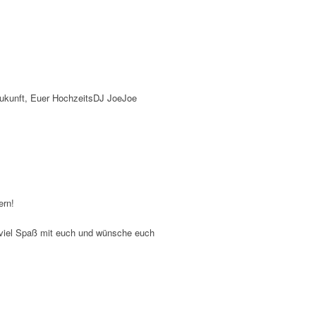
Zukunft, Euer HochzeitsDJ JoeJoe
ern!
r viel Spaß mit euch und wünsche euch