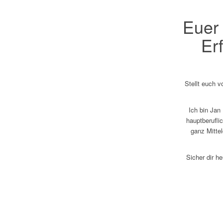
Euer 
Er
Stellt euch v
Ich bin Jan
hauptberufli
ganz Mitte
Sicher dir h