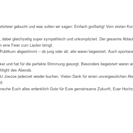
itsfeier gebucht und was sollen wir sagen: Einfach großartig! Vom ersten Kon
l, dabei gleichzeitig super sympathisch und unkompliziert. Der gesamte Ablau
n eine Feier zum Laufen bringt.
Publikum abgestimmt – ob jung oder alt, alle waren begeistert. Auch spont
ker und hat für die perfekte Stimmung gesorgt. Besonders begeistert waren w
hlight des Abends.
J JoeJoe jederzeit wieder buchen. Vielen Dank für einen unvergesslichen A
25
wünsche Euch alles erdenklich Gute für Eure gemeinsame Zukunft, Euer Hoch