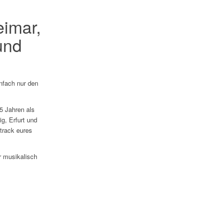
eimar,
und
infach nur den
5 Jahren als
ig, Erfurt und
track eures
r musikalisch