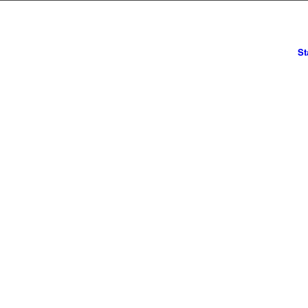
St
hochzeits
.com