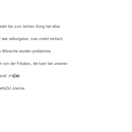
takt bis zum letzten Song hat alles
f war reibungslos, man merkt einfach,
ane Wünsche wurden problemlos
ir von der Fotobox, die kam bei unseren
bend! 🎉🎧📸
zeitsDJ JoeJoe