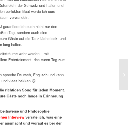
sterreich, der Schweiz und Italien und
en perfekten Beat werde ich eure
Traum verwandeln.
J garantiere ich euch nicht nur den
roßen Tag, sondern auch eine
eure Gäste auf die Tanzfläche lockt und
n lang halten.
itsträume wahr werden – mit
ellem Entertainment, das euren Tag zum
ch spreche Deutsch, Englisch und kann
n und vlees bakken 😉
die richtigen Song für jeden Moment.
 eure Gäste noch lange in Erinnerung
rbeitsweise und Philosophie
chen Interview
verrate ich, was eine
ier ausmacht und worauf es bei der