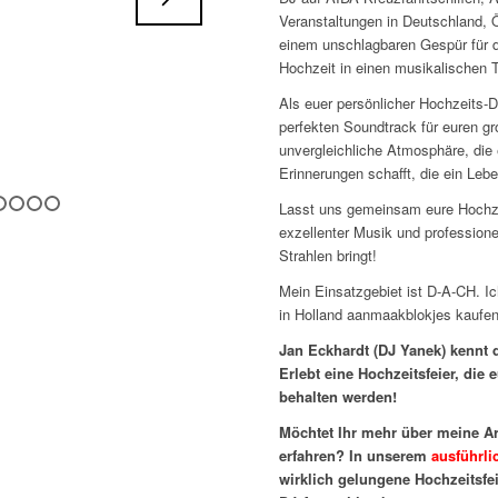
Veranstaltungen in Deutschland, Ö
einem unschlagbaren Gespür für d
Hochzeit in einen musikalischen 
Als euer persönlicher Hochzeits-D
perfekten Soundtrack für euren g
unvergleichliche Atmosphäre, die 
Erinnerungen schafft, die ein Lebe
Lasst uns gemeinsam eure Hochze
1
2
3
4
5
6
7
8
9
exzellenter Musik und profession
Strahlen bringt!
Mein Einsatzgebiet ist D-A-CH. I
in Holland aanmaakblokjes kaufe
Jan Eckhardt (DJ Yanek) kennt 
Erlebt eine Hochzeitsfeier, die
behalten werden!
Möchtet Ihr mehr über meine A
erfahren? In unserem
ausführli
wirklich gelungene Hochzeitsfe