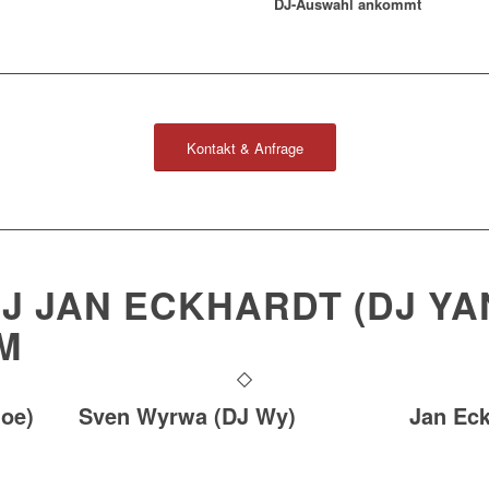
DJ-Auswahl ankommt
Kontakt & Anfrage
J JAN ECKHARDT (DJ YA
M
oe)
Sven Wyrwa (DJ Wy)
Jan Eck