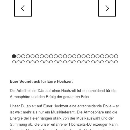
1
2
3
4
5
6
7
8
9
10
11
12
13
14
15
16
17
18
1
24
25
26
27
28
29
30
31
32
33
34
35
36
37
38
39
40
41
4
47
48
49
50
51
52
53
54
55
56
57
58
59
60
Euer Soundtrack für Eure Hochzeit
Die Arbeit eines DJs auf einer Hochzeit ist entscheidend für die
Atmosphäre und den Erfolg der gesamten Feier
Unser DJ spielt auf Eurer Hochzeit eine entscheidende Rolle – er
ist weit mehr als nur ein Musiklieferant. Die Atmosphäre und die
Energie der Feier hängen stark von der Musikauswahl und der
Stimmung ab, die unser erfahrener Hochzeits-DJ erzeugen kann.