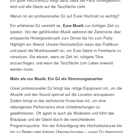
Ein guter HochzeitsDJ sorgt dafür, dass die Party unvergesslich
wird und alle Gäste auf die Tanzfläche zieht.
Warum ist ein professioneller DJ auf Eurer Hochzeit so wichtig?
Ein erfahrener DJ versteht es,
Eure
Musik
zur richtigen Zeit zu
spielen. Von der gefühlvollen Musik während der Zeremonie über
entspannte Hintergrundmusik zum Dinner bis hin zum Party-
Highlight am Abend: Unsere HochzeitsDJs lesen das Publikum
und passt die Musikauswahl an, um Eure Gäste in Feierlaune zu
versetzen. Sie wissen, wann es Zeit ist, ruhigere Töne
anzuschlagen, und wann die Tanzfläche zum Leben erweckt
werden muss.
Mehr als nur Musik: Ein DJ als Stimmungsmacher
Unser professioneller DJ bringt das nötige Equipment mit, um die
Akustik und den Sound optimal auf die Location anzupassen.
Zudem bringt er das technische Know-how mit, um eine
reibungslose Performance ohne Unterbrechungen zu
gewährleisten. Oft agiert er auch als Moderator und führt das
Brautpaar und die Gäste durch die verschiedenen
Programmpunkte. Von der Ankündigung des Hochzeitstanzes bis
hin zu Reden oder kleinen Überraschungen – unser DJ übernimmt